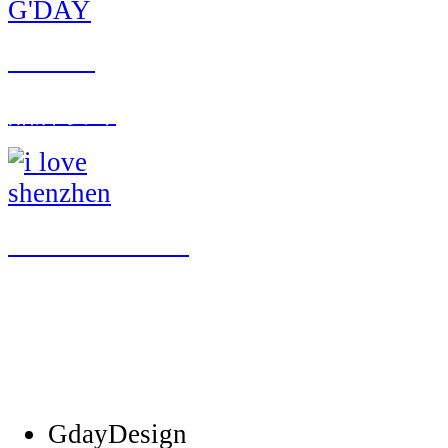
G'DAY
品牌设计
i love shenzhen
GdayDesign