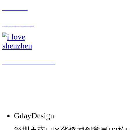
G'DAY
品牌设计
i love shenzhen
GdayDesign