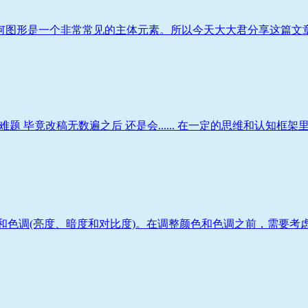
何图形是一个非常常见的主体元素。所以今天大大君分享这篇文章，
 毕竟改稿无数遍之后 还是会...... 在一定的思维和认知框架里，
色和色调(亮度、暗度和对比度)。在调整颜色和色调之前，需要考虑下