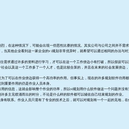
剧烈，在这种情况下，可能会出现一些恶性比赛的情况。其实公司与公司之间并不需求
赛，当其他企业看到这一家企业的v i规划非常优异时，就希望可以通过相同的办法与
往需求通过许多的资料进行学习，才可以在这一个工作傍边小有打破，所以假设可以通过
个社会以及这一个工作多了一个人才，也是比较合算的，并且在未来的社会发展傍边，
就是为了可以在作业傍边获得一个高功率的作用。但事实上，现在的许多规划软件功用
起到重要作用的仍是作业人员本身。
有用的信息，这就会影响整个作业的功率，所以vi规划用什么软件做这一个问题并没有
觉到许多主见喷涌而出的时分，不论是什么样的软件都可以辅佐自己结束规划的作业。
本身有联系。作业人员只需有了专业的技术之后，就可以对规划有一个一起的见地，在作