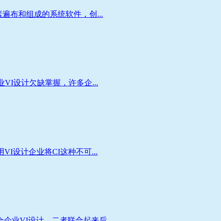
布和组成的系统软件，创...
I设计欠缺掌握，许多企...
设计企业将CI这种不可...
VI设计，二者联合起来后...