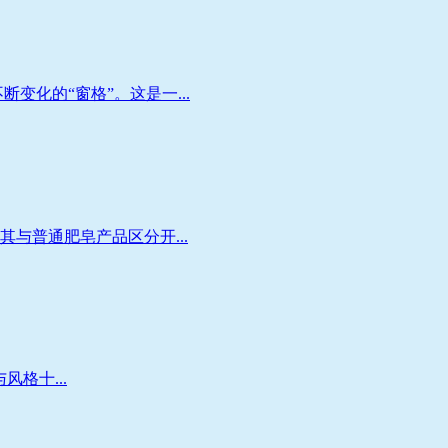
化的“窗格”。这是一...
与普通肥皂产品区分开...
风格十...