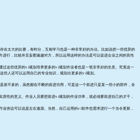
存在太大的比赛，有时分，互相学习也是一种非常好的办法。比如说把一些优异的
对方进行，比较并且妄图逾越对方，所以运用这样的办法是可以促进企业之间的良性
这些优异的v i规划培养更多的v i规划作业者也是一笔非常好的生意。究竟这一
这些人还可以运用自己的专业知识，规划出更多的v i规划。
都是差不多的，虽然都在不断的前进功用，可是这一个前进只是某一些小的部件，全
实质性的意义。作业人员要想前进v i规划的作业功率，就必须要前进自己的才干，
业傍边可以说是左右逢源。当然，自己运用的v i软件也需求进行一个当令更新，