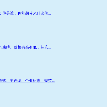
你是谁，你能想带来什么价...
束缚。价格有高有低，从几...
、主色调、企业标志、规范...