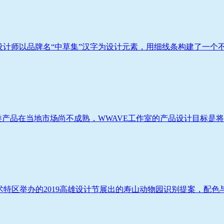
计师以品牌名“中草集”汉字为设计元素，用细线条构建了一个不断变
类产品在当地市场尚不成熟，WWAVE工作室的产品设计目标是将其
驳二艺术特区举办的2019高雄设计节展出的寿山动物园识别提案，配色与