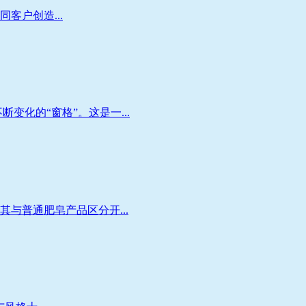
客户创造...
化的“窗格”。这是一...
与普通肥皂产品区分开...