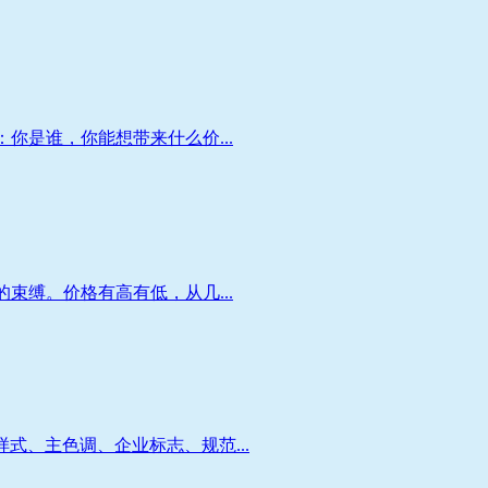
你是谁，你能想带来什么价...
束缚。价格有高有低，从几...
、主色调、企业标志、规范...