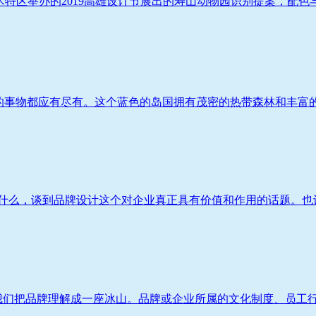
驳二艺术特区举办的2019高雄设计节展出的寿山动物园识别提案，配色与
梦想的事物都应有尽有。这个蓝色的岛国拥有茂密的热带森林和丰富的
什么，谈到品牌设计这个对企业真正具有价值和作用的话题。也许
我们把品牌理解成一座冰山。品牌或企业所属的文化制度、员工行为