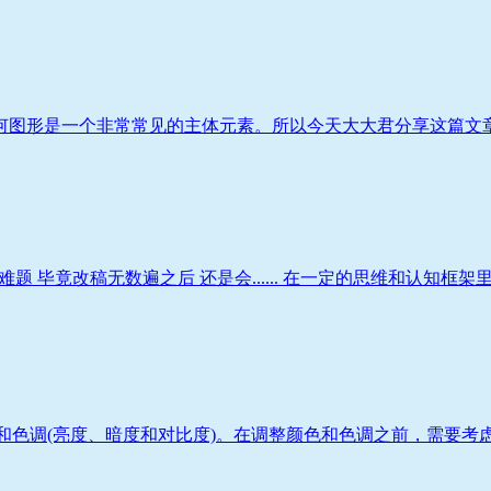
何图形是一个非常常见的主体元素。所以今天大大君分享这篇文章，
 毕竟改稿无数遍之后 还是会...... 在一定的思维和认知框架里，
色和色调(亮度、暗度和对比度)。在调整颜色和色调之前，需要考虑下