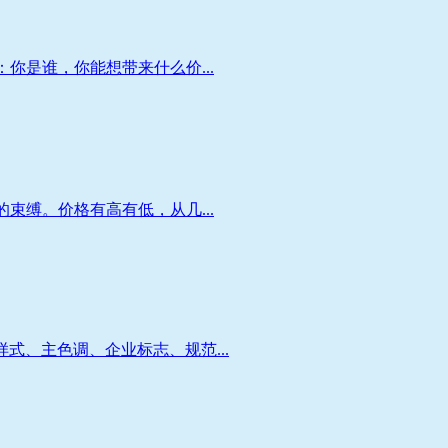
你是谁，你能想带来什么价...
束缚。价格有高有低，从几...
、主色调、企业标志、规范...