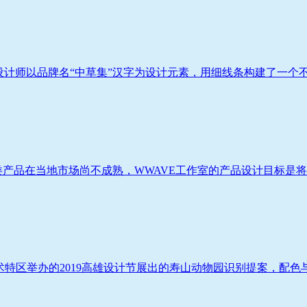
计师以品牌名“中草集”汉字为设计元素，用细线条构建了一个不断变
类产品在当地市场尚不成熟，WWAVE工作室的产品设计目标是将其
驳二艺术特区举办的2019高雄设计节展出的寿山动物园识别提案，配色与