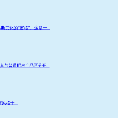
化的“窗格”。这是一...
与普通肥皂产品区分开...
风格十...