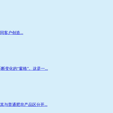
客户创造...
化的“窗格”。这是一...
与普通肥皂产品区分开...