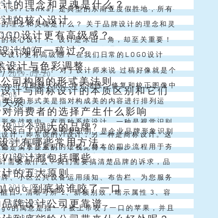
设计的理念和灵魂是什么？
05-11
是将其与普通肥皂产品区分开...
术特区举办的2019高雄设计节展出的寿山动物园
（Sri Lanka）是典型的东南亚度假胜地，所有
设计的核心设计
05-09
，配色与风格十...
的事物都应有尽有。这个蓝色的岛国拥有茂密的热
计的理念和灵魂是什么？ 关于品牌设计的理念和灵
OGO设计更有高级感？
05-07
丰富的生物种类，其中包括...
么，谈到品牌设计这个对企业真正具有价值和作用
计的核心设计 1、设计是冰山一角，却至关重要！
O设计如何一稿过？
019-04-30
也许还有许多的企业也还没有理解...
们把品牌理解成一座冰山。品牌或企业所属的文化
GO设计更有高级感？ 在我们日常的LOGO设计
艺术设计与色彩调整
04-25
工行为、组织结构、核心技术、营...
何图形是一个非常常见的主体元素。所以今天大大
设计如何一稿过？ 对于设计师来说 过稿好像就是个
闻
/
2019-03-20
计公司构图的形式美法则
篇文章，想跟大家剖析LOGO...
 毕竟改稿无数遍之后 还是会...... 在一定的思维
oshop中功能强大的工具可增强、修复和校正图像中
vi设计与商标设计的本质区别和它们
04-08
架里，设计师设...
和色调(亮度、暗度和对比度)。在调整颜色和色调
的关系
计公司认为形式美是指对构成美的内容进行排列运
设计对消费者的选择产生什么影响
019-04-02
要考虑下面一些事项。 ...
括自然对象、社会事物等，以给人带来美的观赏感
的形象战略中，有两种系统设计，一种是视觉识别
建设一个强大的品牌?
闻
/
2019-03-30
总结、推演出来的法则。 对称与均...
么？说白了VI就是视觉识别，是企业品牌形象识别
统设计，即常说的vi设计；另一种是商标设计。这
O设计有哪些常用方法
闻
/
2019-03-28
重要组成部分，它主要通过视觉符号将企业在经营
设是一个逐步累积的过程。基本的四步流程用于夯
都是属于企业的一个视觉符号，那...
VI设计都包括哪些
闻
/
2019-03-26
营方针、企业使命、企业文化等...
，后期才能继续成熟和培育品牌。无论是创立一个
O设计需要做什么？我们需要搞清楚品牌的诉求，品
设计的五大原则
闻
/
2019-03-23
对现有品牌进行升级，都需要经历以...
念，我们要传达给消费者什么样的感觉和体验。做
号牌、小区公共设备运用须知、布告栏、为您服务
的logo 到底被谁咬了一口
闻
/
2019-03-21
设计时需要提炼企业的核心理念，...
保垃圾桶、休闲椅、健身及孩童游乐设备运用阐明
洁醒目，清晰可辨 2、新颖别致，暗示属性 3、容
的品牌设计公司更靠谱
闻
/
2019-03-20
2、会所标识广告牌。 楼栋牌、楼...
利于通用 4、品牌名称与品牌标志协调互映 5、
ogo的寓意是指一个被上帝咬了一口的苹果，并且
闻
/
2019-03-20
民俗，为公众喜闻乐见...