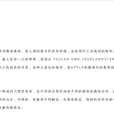
使消费者接纳，使人感到被关怀的亲和感，这是现代工业规划的根本点
吃掉一口的苹果，表现出 YOUCAN OWN YOURCOMPUTE
的人机相容的关系。这种人道化的规划，是APPLE电脑成功的要害
中构成的习惯性准则，在不同的文明区域有不同的图画及颜色忌讳。
构和法令，对商标、形象有不同解说，在规划标志、商标时应特别留
形象和猪类似。