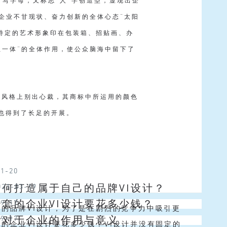
首写字母，又标志“人”字创造型，显现出企
企业不甘现状、奋力创新的全体心态“太阳
种特定的艺术形象印在包装箱、招贴画、办
位一体”的全体作用，使公众脑海中留下了
规划风格上别出心裁，其商标中所运用的颜色
也得到了长足的开展。
11-20
如何打造属于自己的品牌VI设计？
021-03-19
全套的企业VI设计要花多少钱？
09-17
秀的品牌VI设计，为了是在剧烈的竞争力中吸引更
设计对于企业的作用与意义
09-17
人，进而把他们转化为客户。企业通过品牌VI设计
的企业VI设计要花多少钱？VI设计并没有固定的