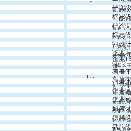
一．延展
平面
Alex
/
2018-
息与认识
的LO
画册规
标志
Christmas Lai
/
2018-
些线条变
形象画
一 图形
什么
Emma
/
2018-
这些画册
必定方
首先，
标志设
Simon
/
2018-
向。人们
学中的
品牌之
VI设
Venus
/
2018-
多种特点
虑。P
不管这
/
2018-
企业
JS
没有特质
的T-
规范字
企业l
Niki
/
2018-
般的T-
的字体
谐
一些文字
画册
Angel
/
2018-
在开拓我
国在禁
Joy
企业lo
画册
/
2018-
各国风土
1、明
企业品
企业
Alex
/
2018-
织油墨
1、明
点，那么
企业
/
2018-
晰，肯定
织油墨
画册的印
如何
Vincent
/
2018-
晰，肯定
传册设
纸张种
怎样
Christmas Lai
/
2018-
进去，既
性比较
此进程应
品牌
JS
/
2018-
种纸，使
原料、局
其实最关