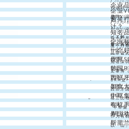
/
2020-
企业品
告诉所有
价格，
VI设
企业
/
2020-
理念等方
中，基
要？
品牌V
如何
/
2020-
志、规范
是把v
计？
企业V
知名
/
2020-
多样形态
已了解
企业V
企业
/
2020-
每个老
是因为对
度，打
一个
行业
/
2
品牌时
品牌设
式，它关
世界5
品牌
/
2
名称，再
公司品
知名深
韩国
行业
/
2
件环节，
数，公
史泰博（
西班
Joy
行业
/
2
让顾客更
品零售公
BRM是
加拿
Emma
品牌
/
2
美国马萨
发了BR
西班牙国
中草
Angel
行业
/
2
会议的主
的品牌
格兰比动
有机
Christmas Lai
行业
/
2
Corr
非盈利
“中草
寿山
Niki
品牌设
各个年龄
牌，设
作为有机
斯里
Emma
/
2019-
构建了一
于此类
以「山」