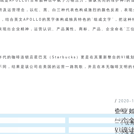
既是APOLLO(古希腊神话中赋予万物活力，操纵光亮的维护神)的
效劳及运营理念，以红、黑、白三种代表色构成激烈的颜色反差，表现
征，结合英文APOLLO的黑字体构成独具特色的“组成文字”，把这
表现出企业精神，运营认识、产品属性。商标、产品、企业命名“三
代的咖啡连锁店星巴克（Starbucks）更是在其重新整合的VI
不同，结果是该公司在美国的运营一路凯歌，并且在本无咖啡文明的
/
2020-
企业
行业
/
2
一个
/
2020-
一个优
VI
/
2020-
多的路
一个全套