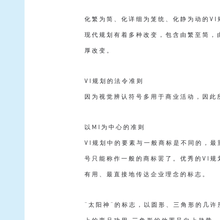
化繁为简、化详细为笼统、化静为动的VI
现代规划有着多种改变，包含由繁至简，由详
厚改变。
VI规划的法令准则
因为视觉辨认符号多用于商业活动，因此
以MI为中心的准则
VI规划中的要素与一般商标是不同的，
号只能称作一般的商标罢了。优秀的VI
有用、最直接地传达企业理念的标志。
“太阳神”的标志，以圆形、三角形的几