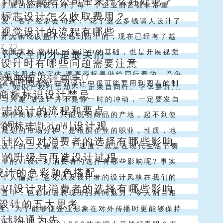
设计到底能给公司带来什么好处呢？
司的理念是只有不完美才能促使进步去追求完美。
断扩展的品牌设计对于每一个企业而言都非常重
计标志设计怎么收取费用？
04-27
百科所提供的苹果logo由来...
所承担的使命巨大。因而越来越多的企业都会非常
朋友、客户经常会问到：“花了这么多钱请人设计了
i视觉设计的流程有哪些
专业靠谱的品牌设计公司进行专业的设...
go，那它到底能给公司带来什么样的好处呀？”很
i设计大家应该是不会感到陌生的，现在已经有了越
闻
/
2019-03-20
02-23
品牌设计对一家公司的影响是...
vi设计公司了，这些vi设计公司可以给大家提供
收集素材 素材是vi设计中的基础，也是开展视觉
设计安全的才是最美的
vi设计时有哪些问题需要注意
01-19
设计这方面的服务，可以让经...
必要条件，曾在深圳vi设计大赛中，将充分发掘企
标注册中的字体 漂亮商标是做给同行看的，竞争
成为平面设计高手
商标标识设计
/
2019-01-17
计素材列为了主要得分内容。...
表制作要规范 在vi设计中很可能要用到图表的制
是，知识产权打击却不一定来自同行。字体是方...
O商标标识设计禁忌
01-15
脑程序设计的时候对制图的方法有很多种，但是在
计与兴趣 做设计并不是你一时的冲动，一定要发自
标志设计的流程和要点
01-12
的时候不要选择五花八门的设计...
爱上她，就像对自己爱人一样！对，爱上她是做设
名称作商标标识，只能说明商品的产地，起不到使
的标志(Logo)设计观
计公司
/
2019-01-10
一步！ 二、设计与美术 美术在...
辨认商品生产者的作用，而且容易造成产地的混
志规划的市场分析，是根据企业的职业，性质，地
设计公司对消费者的选择有哪些影响
01-08
内市场上以地理名称作为商标标识的为...
或消费习气的进行有效分析。标志不仅仅是一个图
设计的三大要素： 1 速度。就是在现代生活节奏
O 的升级与再造设计过程
01-05
的结合，它是根据企业的构成结构、...
况下，标志设计要一目了然，简练明确。 2 准确
业的VI设计对消费者的选择有哪些影响呢? 事实
o设计的色彩颜色搭配
01-03
是反映内容的准确性，公司...
费者对品牌长期的认知过程中，主要有两个方面：
的个人偏好、意见以及设计者的设计风格在我们的
的VI设计对消费者的选择有哪些影响
12-29
牌功能性的认识;一是对品牌形...
程中都有着很重要的影响。但是我们必须紧记，最
语言中，色彩词语表现出的共同魅力，令人刮目相
O设计的五大思考
12-27
而且往往也是最普遍的）看法是来自...
汉英语言中，表示各种不同色彩或色彩的词都很丰
一性。为了能够使企业形象在对外传播时更能够保持
设计沟通为先
12-25
不只要注意观察它们自身的根本意义...
与一贯性，需要VI视觉识别系统的设计能够将将信