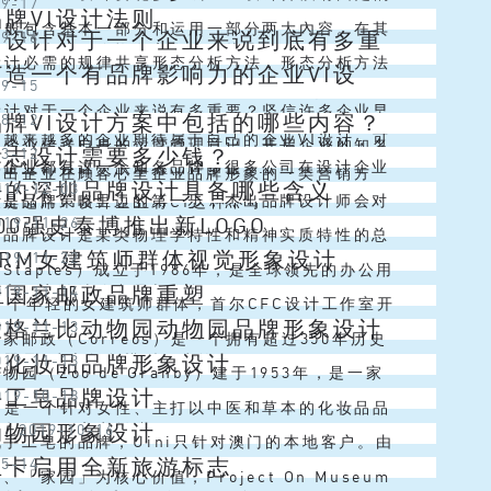
09-17
牌VI设计法则
人：你是谁，你能想带来什么价...
需要根据企业的设计内容、行业、设计需求、设计
计一般包含基本一部分和运用一部分两大內容。在其
VI设计对于一个企业来说到底有多重
09-16
面的束缚。价格有高有低，从几...
本一部分一般包含：企业的名称、标志设计、标
I设计必需的规律共享形态分析方法，形态分析方法
打造一个有品牌影响力的企业VI设
09-15
字体样式、主色调、企业标志、规范...
i设计的行为主体作为一个系统软件，一个具备多种
I设计对于一个企业来说有多重要？坚信许多企业早
品牌VI设计方案中包括的哪些内容？
08-12
要素遍布和组成的系统软件，创...
，越来越多的企业期待属于自己的企业VI设计，可
I是企业传送自身的运营管理意识，开启企业的知名
标志设计需要多少钱？
03-12
牌企业都有这一个知名品牌，很多公司在设计企业
企业VI设计欠缺掌握，许多企...
造出企业在顾客心里企业品牌形象的一类营销方
好的深圳品牌设计具备哪些含义
019-12-03
，都会刻意选择一个能让顾客轻松记住知名的品牌
计是品牌策略里边的第一步，杰出品牌设计师会对
键运用VI设计企业将CI这种不可...
00强史泰博推出新LOGO
019-11-26
结合企业VI设计，二者联合起来后...
牌设计分定义环节、文字环节、标记环节、系统软
圳品牌设计是某类物理学特性和精神实质特性的总
BRM女建筑师群体视觉形象设计
019-11-22
各自相匹配的是公司的知名品牌定义...
司根据品牌策略将货品特色化，最后的目地是以便
Staples）成立于1986年，是全球领先的办公用
牙国家邮政品牌重塑
019-11-14
高效率的选购产品与服务。...
司，也是世界500强企业之一。 史泰博总部位于
一个年轻的女建筑师群体，首尔CFC设计工作室开
大格兰比动物园动物园品牌形象设计
019-11-13
诸塞州弗雷明翰，其...
M的品牌标识，并为BRM的会议设计了视觉形象，
家邮政（Correos）是一个拥有超过350年历史
集化妆品品牌形象设计
019-11-13
题是“建立角色模型：建筑...
，见证了西班牙社会所经历的所有变化。今天，
物园（Zoo de Granby）建于1953年，是一家
手工皂品牌设计
019-10-18
eos已经升级为新的技术、...
动物园，其使命是“提供丰富、娱乐和教育体验，为
集”是一个针对女性、主打以中医和草本的化妆品品
动物园形象设计
计
/
2019-10-16
段的不同客户创造...
计师以品牌名“中草集”汉字为设计元素，用细线条
手工皂的品牌，Uini只针对澳门的本地客户。由
兰卡启用全新旅游标志
05-14
个不断变化的“窗格”。这是一...
产品在当地市场尚不成熟，WWAVE工作室的产品
、「家园」为核心价值，Project On Museum