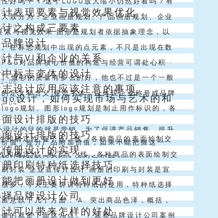
性好吗？ 1.这个LOGO放大缩小仍然好看吗？有
设计表现要素与视觉效果优化
12-22
个性化、明晰化、有序化，把各...
GO图形中有大量的线条，当它缩小之后你会发现这
划大致分为：企业画册规划、产品画册规划、企业
设计之构成三要素
12-20
成一个面，和之前的效果截...
册规划、宣传册规划、折页规划、封面规划等等。
要素与视觉效果 图形是规划者依据抽象理念，以
是品牌设计
12-18
的规划都有着一定的规范，下面由北...
法呈现的视觉形象，表达的是理念内涵与心思意
点。在标志规划中出现的点元素，不只是出现在数
计与VI和企业的关系
12-14
经过对图形的了解来从中获得对现实...
根底概念，还具有巨细、外形、方向等奇妙改动的
王P&G对品牌核心价值的构造与经营可谓处心积
计中标志变体的设计
12-12
。 在标志规划中，以点的形式展现...
&G有一个行之全球的信念，那就是一个品牌与产品
件T-恤衫的质量有多么的好，他也不过是一个一般
12-06
标志设计应用应该注意的事项
是很难成为赢家...
恤衫算了，不管如何你也不肯花许多的钱去买一个一
体的定义和含义 规范字体，以体现企业称号或品牌
ogo设计，如何实现市场与艺术的和
12-04
恤衫了吧。可是带有耐克标志的...
来进行构思的体现形式。近几年来，国外名牌产品
logo规划、图形logo规划是制止用作标识的，各
平面设计排版的技巧
11-29
国市场时，都将其品牌译成汉字，...
用标识方面有不同的规定．应留意其不同性。由于
go设计的目的就是营销，为了促进产品销售，提升
平面设计排版的技巧
11-27
人情、社会文化背景不同，...
确性和确定性 有了点，线，各种商品的表面绘制交
牌价值，提升产品附加价值，如果不能把握这一
宣传册设计的实现
11-24
草案，板块效应，使打印更一般的黑白照片必须清
确性和确定性 有了点，线，各种商品的表面绘制交
设计就会脱离实际，变为艺术品，...
画册印刷特种纸选择技巧
11-22
。宣传片制作 2、有趣的 特别...
草案，板块效应，使打印更一般的黑白照片必须清
刷封装 企业宣传片设计 画册的印刷与封装是宣
才能把画册设计做到更好
11-20
。宣传片制作 2...
计的最后一道工序。但是这个在设计之前就应考虑
类很多，今天主要讲讲特种纸的使用，特种纸选择
选择品牌设计公司
11-17
要考虑美观，也要考虑后期的制作...
大，在做企业画册印刷之前先要定好用什么样的特
留意以下几个方面： A. 突出商品色泽，概括，
设计可以带来怎样的好处
11-15
用特种纸印刷，在设计的时候不要把...
部特写； B. 体现公司实力、繁忙车间、天资荣
键的就是下面这几点。 1.观察品牌设计公司案例