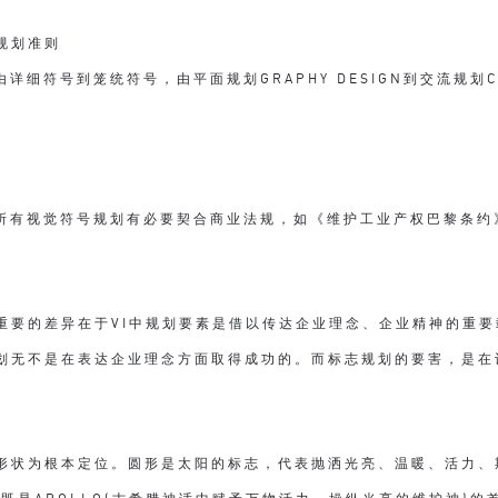
规划准则
细符号到笼统符号，由平面规划GRAPHY DESIGN到交流规划CO
所有视觉符号规划有必要契合商业法规，如《维护工业产权巴黎条约
最重要的差异在于VI中规划要素是借以传达企业理念、企业精神的重
规划无不是在表达企业理念方面取得成功的。而标志规划的要害，是
许形状为根本定位。圆形是太阳的标志，代表抛洒光亮、温暖、活力