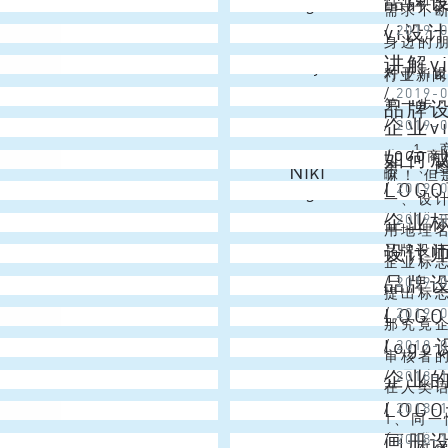
品牌
Angel
苹果公
需求不
vi设
Emma
/
2019-
当然百度
要，其
身边的
讲解v
Joy
注重通过
一款lo
对于v
行业新
Venus
/
2019-
多时候，
来越多的
第一步：
品牌
企业
Venus
/
2019-
的是关于
设计的
1、商
如何
LOGO
业vi设
第一、图
Niki
嘛！ 但
LOG
Angel
/
2019-
作，电
一、设
企业
Niki
/
2019-
设计进行
内心地
用地理
设计师
Venus
品牌设
计师的第
消费者
企业标
品牌
Christmas Lai
/
2019-
淆。在国
域市场
提出标志
LOG
Emma
/
2019-
形或文字
快速的情
那究竟企
log
Venus
/
2019-
性。也就
上，消
审核者
企业
Simon
/
2018-
一是对品
创作过
在人类
LOG
Niki
/
2018-
重要的（
看。在
1、同
画册
Angel
/
2018-
富。我们
一致性