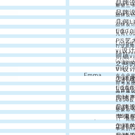
品牌
Vincent
/
2019-
设计目标
在驳二艺
斯里兰卡
品牌
Alex
/
2019-
识别提案
你梦想
品牌设
几何L
Christmas Lai
/
2019-
带森林和
魂是什
品牌设
LOG
Niki
行业
/
2
的话题。
如果我
几何LO
PS
Venus
/
2019-
制度、员
中，几
LOGO
行业新
vi设
Alex
君分享这
终极难题
Phot
明确
Simon
/
2019-
和认知框
的颜色
之间
VI设
VI
Christmas Lai
行业
/
2
之前，需
用，包
Emma
在企业
怎样
行业新
受为目的
VI是什
符号系
LOG
Vincent
行业新
系统的
品牌建
两种系统
房地产
Emma
行业新
理念、经
实基础
LOG
品牌
Simon
行业新
品牌还是
牌的理
景象称
苹果
Joy
行业新
LOGO
牌、环
1、 简
怎样
Christmas Lai
行业新
牌等。 
易发音，
苹果的l
行业新
符合传统