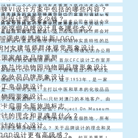
i设计的行为主体作为一个系统软件，一个具备多种
I设计对于一个企业来说有多重要？坚信许多企业早
品牌VI设计方案中包括的哪些内容？
08-12
要素遍布和组成的系统软件，创...
，越来越多的企业期待属于自己的企业VI设计，可
I是企业传送自身的运营管理意识，开启企业的知名
标志设计需要多少钱？
03-12
牌企业都有这一个知名品牌，很多公司在设计企业
企业VI设计欠缺掌握，许多企...
造出企业在顾客心里企业品牌形象的一类营销方
好的深圳品牌设计具备哪些含义
019-12-03
，都会刻意选择一个能让顾客轻松记住知名的品牌
计是品牌策略里边的第一步，杰出品牌设计师会对
键运用VI设计企业将CI这种不可...
00强史泰博推出新LOGO
019-11-26
结合企业VI设计，二者联合起来后...
牌设计分定义环节、文字环节、标记环节、系统软
圳品牌设计是某类物理学特性和精神实质特性的总
BRM女建筑师群体视觉形象设计
019-11-22
各自相匹配的是公司的知名品牌定义...
司根据品牌策略将货品特色化，最后的目地是以便
Staples）成立于1986年，是全球领先的办公用
牙国家邮政品牌重塑
019-11-14
高效率的选购产品与服务。...
司，也是世界500强企业之一。 史泰博总部位于
一个年轻的女建筑师群体，首尔CFC设计工作室开
大格兰比动物园动物园品牌形象设计
019-11-13
诸塞州弗雷明翰，其...
M的品牌标识，并为BRM的会议设计了视觉形象，
家邮政（Correos）是一个拥有超过350年历史
集化妆品品牌形象设计
019-11-13
题是“建立角色模型：建筑...
，见证了西班牙社会所经历的所有变化。今天，
物园（Zoo de Granby）建于1953年，是一家
手工皂品牌设计
019-10-18
eos已经升级为新的技术、...
动物园，其使命是“提供丰富、娱乐和教育体验，为
集”是一个针对女性、主打以中医和草本的化妆品品
动物园形象设计
计
/
2019-10-16
段的不同客户创造...
计师以品牌名“中草集”汉字为设计元素，用细线条
手工皂的品牌，Uini只针对澳门的本地客户。由
兰卡启用全新旅游标志
05-14
个不断变化的“窗格”。这是一...
产品在当地市场尚不成熟，WWAVE工作室的产品
、「家园」为核心价值，Project On Museum
设计的理念和灵魂是什么？
05-11
是将其与普通肥皂产品区分开...
术特区举办的2019高雄设计节展出的寿山动物园
（Sri Lanka）是典型的东南亚度假胜地，所有
设计的核心设计
05-09
，配色与风格十...
的事物都应有尽有。这个蓝色的岛国拥有茂密的热
计的理念和灵魂是什么？ 关于品牌设计的理念和灵
OGO设计更有高级感？
05-07
丰富的生物种类，其中包括...
么，谈到品牌设计这个对企业真正具有价值和作用
计的核心设计 1、设计是冰山一角，却至关重要！