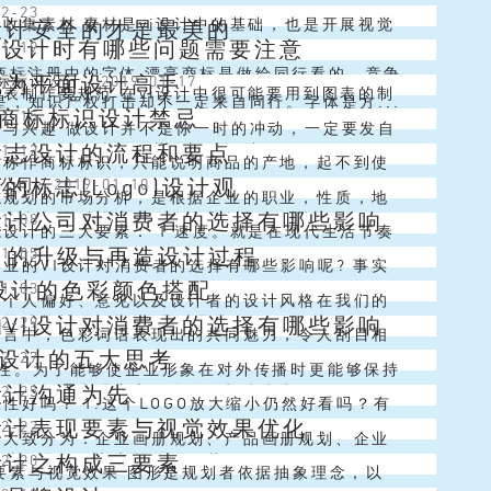
02-23
品牌设计对一家公司的影响是...
vi设计公司了，这些vi设计公司可以给大家提供
收集素材 素材是vi设计中的基础，也是开展视觉
设计安全的才是最美的
vi设计时有哪些问题需要注意
01-19
设计这方面的服务，可以让经...
必要条件，曾在深圳vi设计大赛中，将充分发掘企
标注册中的字体 漂亮商标是做给同行看的，竞争
成为平面设计高手
商标标识设计
/
2019-01-17
计素材列为了主要得分内容。...
表制作要规范 在vi设计中很可能要用到图表的制
是，知识产权打击却不一定来自同行。字体是方...
O商标标识设计禁忌
01-15
脑程序设计的时候对制图的方法有很多种，但是在
计与兴趣 做设计并不是你一时的冲动，一定要发自
标志设计的流程和要点
01-12
的时候不要选择五花八门的设计...
爱上她，就像对自己爱人一样！对，爱上她是做设
名称作商标标识，只能说明商品的产地，起不到使
的标志(Logo)设计观
计公司
/
2019-01-10
一步！ 二、设计与美术 美术在...
辨认商品生产者的作用，而且容易造成产地的混
志规划的市场分析，是根据企业的职业，性质，地
设计公司对消费者的选择有哪些影响
01-08
内市场上以地理名称作为商标标识的为...
或消费习气的进行有效分析。标志不仅仅是一个图
设计的三大要素： 1 速度。就是在现代生活节奏
O 的升级与再造设计过程
01-05
的结合，它是根据企业的构成结构、...
况下，标志设计要一目了然，简练明确。 2 准确
业的VI设计对消费者的选择有哪些影响呢? 事实
o设计的色彩颜色搭配
01-03
是反映内容的准确性，公司...
费者对品牌长期的认知过程中，主要有两个方面：
的个人偏好、意见以及设计者的设计风格在我们的
的VI设计对消费者的选择有哪些影响
12-29
牌功能性的认识;一是对品牌形...
程中都有着很重要的影响。但是我们必须紧记，最
语言中，色彩词语表现出的共同魅力，令人刮目相
O设计的五大思考
12-27
而且往往也是最普遍的）看法是来自...
汉英语言中，表示各种不同色彩或色彩的词都很丰
一性。为了能够使企业形象在对外传播时更能够保持
设计沟通为先
12-25
不只要注意观察它们自身的根本意义...
与一贯性，需要VI视觉识别系统的设计能够将将信
性好吗？ 1.这个LOGO放大缩小仍然好看吗？有
设计表现要素与视觉效果优化
12-22
个性化、明晰化、有序化，把各...
GO图形中有大量的线条，当它缩小之后你会发现这
划大致分为：企业画册规划、产品画册规划、企业
设计之构成三要素
12-20
成一个面，和之前的效果截...
册规划、宣传册规划、折页规划、封面规划等等。
要素与视觉效果 图形是规划者依据抽象理念，以