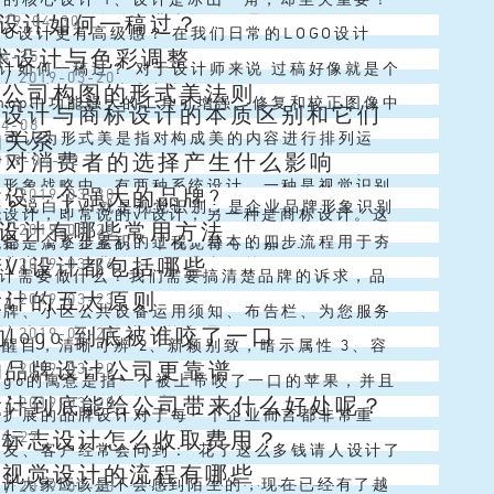
O设计如何一稿过？
019-04-30
也许还有许多的企业也还没有理解...
们把品牌理解成一座冰山。品牌或企业所属的文化
GO设计更有高级感？ 在我们日常的LOGO设计
艺术设计与色彩调整
04-25
工行为、组织结构、核心技术、营...
何图形是一个非常常见的主体元素。所以今天大大
设计如何一稿过？ 对于设计师来说 过稿好像就是个
闻
/
2019-03-20
计公司构图的形式美法则
篇文章，想跟大家剖析LOGO...
 毕竟改稿无数遍之后 还是会...... 在一定的思维
oshop中功能强大的工具可增强、修复和校正图像中
vi设计与商标设计的本质区别和它们
04-08
架里，设计师设...
和色调(亮度、暗度和对比度)。在调整颜色和色调
的关系
计公司认为形式美是指对构成美的内容进行排列运
设计对消费者的选择产生什么影响
019-04-02
要考虑下面一些事项。 ...
括自然对象、社会事物等，以给人带来美的观赏感
的形象战略中，有两种系统设计，一种是视觉识别
建设一个强大的品牌?
闻
/
2019-03-30
总结、推演出来的法则。 对称与均...
么？说白了VI就是视觉识别，是企业品牌形象识别
统设计，即常说的vi设计；另一种是商标设计。这
O设计有哪些常用方法
闻
/
2019-03-28
重要组成部分，它主要通过视觉符号将企业在经营
设是一个逐步累积的过程。基本的四步流程用于夯
都是属于企业的一个视觉符号，那...
VI设计都包括哪些
闻
/
2019-03-26
营方针、企业使命、企业文化等...
，后期才能继续成熟和培育品牌。无论是创立一个
O设计需要做什么？我们需要搞清楚品牌的诉求，品
设计的五大原则
闻
/
2019-03-23
对现有品牌进行升级，都需要经历以...
念，我们要传达给消费者什么样的感觉和体验。做
号牌、小区公共设备运用须知、布告栏、为您服务
的logo 到底被谁咬了一口
闻
/
2019-03-21
设计时需要提炼企业的核心理念，...
保垃圾桶、休闲椅、健身及孩童游乐设备运用阐明
洁醒目，清晰可辨 2、新颖别致，暗示属性 3、容
的品牌设计公司更靠谱
闻
/
2019-03-20
2、会所标识广告牌。 楼栋牌、楼...
利于通用 4、品牌名称与品牌标志协调互映 5、
ogo的寓意是指一个被上帝咬了一口的苹果，并且
设计到底能给公司带来什么好处呢？
闻
/
2019-03-20
民俗，为公众喜闻乐见...
司的理念是只有不完美才能促使进步去追求完美。
断扩展的品牌设计对于每一个企业而言都非常重
计标志设计怎么收取费用？
04-27
百科所提供的苹果logo由来...
所承担的使命巨大。因而越来越多的企业都会非常
朋友、客户经常会问到：“花了这么多钱请人设计了
i视觉设计的流程有哪些
专业靠谱的品牌设计公司进行专业的设...
go，那它到底能给公司带来什么样的好处呀？”很
i设计大家应该是不会感到陌生的，现在已经有了越
闻
/
2019-03-20