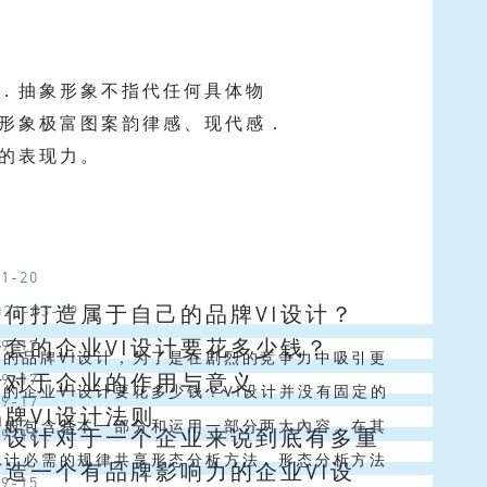
．抽象形象不指代任何具体物
形象极富图案韵律感、现代感．
的表现力。
11-20
如何打造属于自己的品牌VI设计？
021-03-19
全套的企业VI设计要花多少钱？
09-17
秀的品牌VI设计，为了是在剧烈的竞争力中吸引更
设计对于企业的作用与意义
09-17
人，进而把他们转化为客户。企业通过品牌VI设计
的企业VI设计要花多少钱？VI设计并没有固定的
09-17
牌VI设计法则
人：你是谁，你能想带来什么价...
需要根据企业的设计内容、行业、设计需求、设计
计一般包含基本一部分和运用一部分两大內容。在其
VI设计对于一个企业来说到底有多重
09-16
面的束缚。价格有高有低，从几...
本一部分一般包含：企业的名称、标志设计、标
I设计必需的规律共享形态分析方法，形态分析方法
打造一个有品牌影响力的企业VI设
09-15
字体样式、主色调、企业标志、规范...