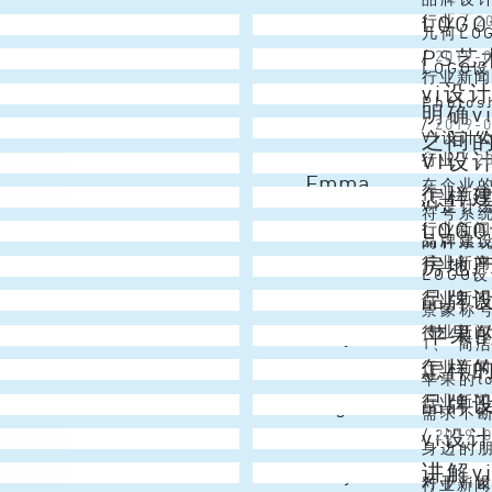
LOG
Niki
行业
/
2
的话题。
如果我
几何LO
PS
Venus
/
2019-
制度、员
中，几
LOGO
行业新
vi设
Alex
君分享这
终极难题
Phot
明确
Simon
/
2019-
和认知框
的颜色
之间
VI设
VI
Christmas Lai
行业
/
2
之前，需
用，包
Emma
在企业
怎样
行业新
受为目的
VI是什
符号系
LOG
Vincent
行业新
系统的
品牌建
两种系统
房地产
Emma
行业新
理念、经
实基础
LOG
品牌
Simon
行业新
品牌还是
牌的理
景象称
苹果
Joy
行业新
LOGO
牌、环
1、 简
怎样
Christmas Lai
行业新
牌等。 
易发音，
苹果的l
品牌
Angel
行业新
符合传统
苹果公
需求不
vi设
Emma
/
2019-
当然百度
要，其
身边的
讲解v
Joy
注重通过
一款lo
对于v
行业新