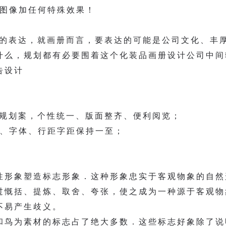
给图像加任何特殊效果！
好的表达，就画册而言，要表达的可能是公司文化、丰
什么，规划都有必要围着这个化装品画册设计公司中间
告设计
的规划案，个性统一、版面整齐、便利阅览；
距、字体、行距字距保持一至；
性形象塑造标志形象．这种形象忠实于客观物象的自然
过慨括、提炼、取舍、夸张，使之成为一种源于客观物
不易产生歧义。
和鸟为素材的标志占了绝大多数．这些标志好象除了说