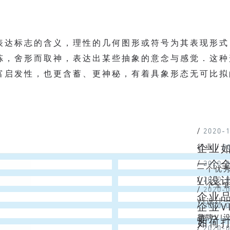
表达标志的含义，理性的几何图形或符号为其表现形式
炼，舍形而取神，表达出某些抽象的意念与感觉．这种
富启发性，也更含蓄、更神秘，有着具象形态无可比拟
/
2020-
企业
行业
/
2
一个
/
2020-
一个优
VI
/
2020-
多的路
一个全套
/
2020-
企业品
告诉所有
价格，
VI设
企业
/
2020-
理念等方
中，基
要？
品牌V
如何
/
2020-
志、规范