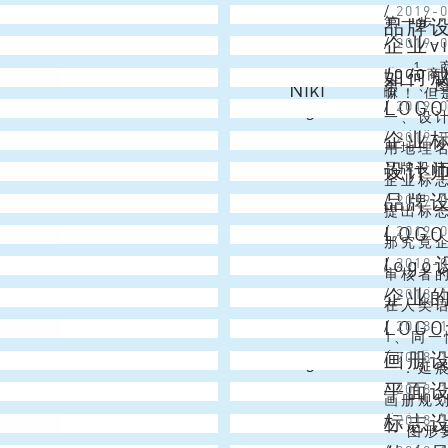
Venus
/
2019-
多时候，
来越多的
第一步：
品牌
企业
Venus
/
2019-
的是关于
设计的
1、商
如何
LOGO
业vi设
第一、图
Niki
嘛！ 但
LOG
Angel
/
2019-
作，电
一、设
企业
Niki
/
2019-
设计进行
内心地
用地理
设计师
Venus
品牌设
计师的第
消费者
企业标
品牌
Christmas Lai
/
2019-
淆。在国
域市场
提出标志
LOG
Emma
/
2019-
形或文字
快速的情
那究竟企
log
Venus
/
2019-
性。也就
上，消
审核者
企业
Simon
/
2018-
一是对品
创作过
在人类
LOG
Niki
/
2018-
重要的（
看。在
1、同
画册
Angel
/
2018-
富。我们
一致性
一．延展
平面
Alex
/
2018-
息与认识
的LO
画册规
标志
Christmas Lai
/
2018-
些线条变
形象画
一 图形