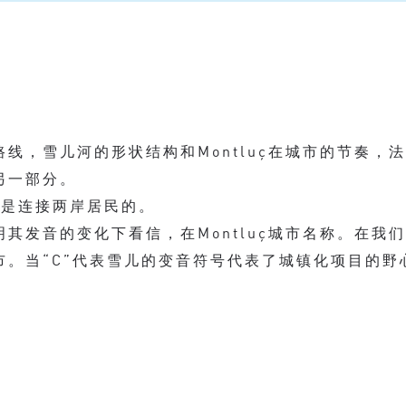
线，雪儿河的形状结构和Montluç在城市的节奏，
另一部分。
目是连接两岸居民的。
其发音的变化下看信，在Montluç城市名称。在我
。当“C”代表雪儿的变音符号代表了城镇化项目的野心