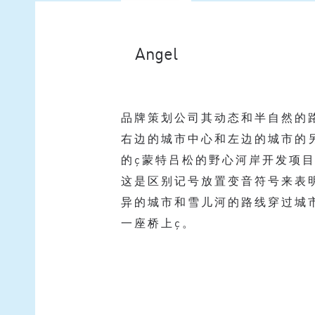
Angel
品牌策划公司其动态和半自然的路
右边的城市中心和左边的城市的
的ç蒙特吕松的野心河岸开发项
这是区别记号放置变音符号来表明
异的城市和雪儿河的路线穿过城市
一座桥上ç。