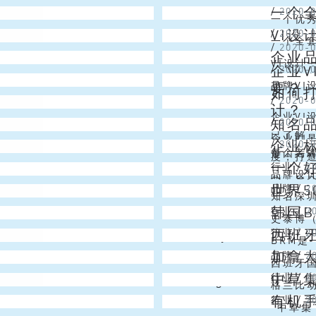
一个
/
2020-
一个优
VI
/
2020-
多的路
一个全套
/
2020-
企业品
告诉所有
价格，
VI设
企业
/
2020-
理念等方
中，基
要？
品牌V
如何
/
2020-
志、规范
是把v
计？
企业V
知名
/
2020-
多样形态
已了解
企业V
企业
/
2020-
每个老
是因为对
度，打
一个
行业
/
2
品牌时
品牌设
式，它关
世界5
品牌
/
2
名称，再
公司品
知名深
韩国
行业
/
2
件环节，
数，公
史泰博（
西班
Joy
行业
/
2
让顾客更
品零售公
BRM是
加拿
Emma
品牌
/
2
美国马萨
发了BR
西班牙国
中草
Angel
行业
/
2
会议的主
的品牌
格兰比动
有机
Christmas Lai
行业
/
2
Corr
非盈利
“中草