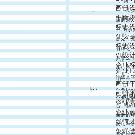
1、同
画册
Angel
/
2018-
富。我们
一致性
一．延展
平面
Alex
/
2018-
息与认识
的LO
画册规
标志
Christmas Lai
/
2018-
些线条变
形象画
一 图形
什么
Emma
/
2018-
这些画册
必定方
首先，
标志设
Simon
/
2018-
向。人们
学中的
品牌之
VI设
Venus
/
2018-
多种特点
虑。P
不管这
/
2018-
企业
JS
没有特质
的T-
规范字
企业l
Niki
/
2018-
般的T-
的字体
谐
一些文字
画册
Angel
/
2018-
在开拓我
国在禁
Joy
企业lo
画册
/
2018-
各国风土
1、明
企业品
企业
Alex
/
2018-
织油墨
1、明
点，那么
企业
/
2018-
晰，肯定
织油墨
画册的印
如何
Vincent
/
2018-
晰，肯定
传册设
纸张种
怎样
Christmas Lai
/
2018-
进去，既
性比较
此进程应