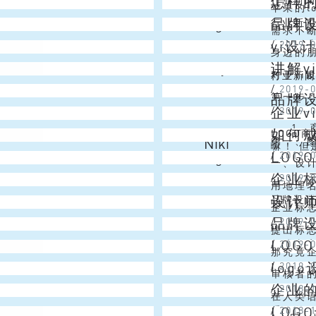
怎样
Christmas Lai
易发音，
苹果的l
品牌
Angel
行业新
符合传统
苹果公
需求不
vi设
Emma
/
2019-
当然百度
要，其
身边的
讲解v
Joy
注重通过
一款lo
对于v
行业新
Venus
/
2019-
多时候，
来越多的
第一步：
品牌
企业
Venus
/
2019-
的是关于
设计的
1、商
如何
LOGO
业vi设
第一、图
Niki
嘛！ 但
LOG
Angel
/
2019-
作，电
一、设
企业
Niki
/
2019-
设计进行
内心地
用地理
设计师
Venus
品牌设
计师的第
消费者
企业标
品牌
Christmas Lai
/
2019-
淆。在国
域市场
提出标志
LOG
Emma
/
2019-
形或文字
快速的情
那究竟企
log
Venus
/
2019-
性。也就
上，消
审核者
企业
Simon
/
2018-
一是对品
创作过
在人类
LOG
Niki
/
2018-
重要的（
看。在