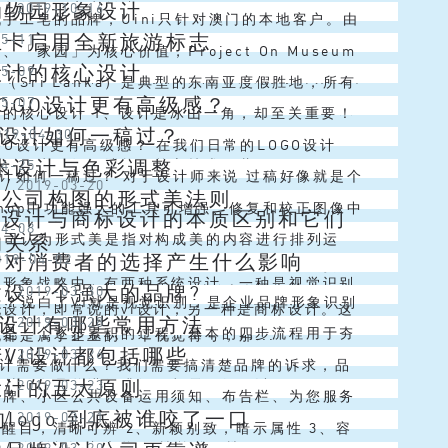
动物园形象设计
计
/
2019-10-16
段的不同客户创造...
计师以品牌名“中草集”汉字为设计元素，用细线条
手工皂的品牌，Uini只针对澳门的本地客户。由
兰卡启用全新旅游标志
05-11
个不断变化的“窗格”。这是一...
产品在当地市场尚不成熟，WWAVE工作室的产品
、「家园」为核心价值，Project On Museum
设计的核心设计
05-09
是将其与普通肥皂产品区分开...
术特区举办的2019高雄设计节展出的寿山动物园
（Sri Lanka）是典型的东南亚度假胜地，所有
OGO设计更有高级感？
05-07
，配色与风格十...
的事物都应有尽有。这个蓝色的岛国拥有茂密的热
计的核心设计 1、设计是冰山一角，却至关重要！
O设计如何一稿过？
019-04-30
丰富的生物种类，其中包括...
们把品牌理解成一座冰山。品牌或企业所属的文化
GO设计更有高级感？ 在我们日常的LOGO设计
艺术设计与色彩调整
04-25
工行为、组织结构、核心技术、营...
何图形是一个非常常见的主体元素。所以今天大大
设计如何一稿过？ 对于设计师来说 过稿好像就是个
闻
/
2019-03-20
计公司构图的形式美法则
篇文章，想跟大家剖析LOGO...
 毕竟改稿无数遍之后 还是会...... 在一定的思维
oshop中功能强大的工具可增强、修复和校正图像中
vi设计与商标设计的本质区别和它们
04-08
架里，设计师设...
和色调(亮度、暗度和对比度)。在调整颜色和色调
的关系
计公司认为形式美是指对构成美的内容进行排列运
设计对消费者的选择产生什么影响
019-04-02
要考虑下面一些事项。 ...
括自然对象、社会事物等，以给人带来美的观赏感
的形象战略中，有两种系统设计，一种是视觉识别
建设一个强大的品牌?
闻
/
2019-03-30
总结、推演出来的法则。 对称与均...
么？说白了VI就是视觉识别，是企业品牌形象识别
统设计，即常说的vi设计；另一种是商标设计。这
O设计有哪些常用方法
闻
/
2019-03-28
重要组成部分，它主要通过视觉符号将企业在经营
设是一个逐步累积的过程。基本的四步流程用于夯
都是属于企业的一个视觉符号，那...
VI设计都包括哪些
闻
/
2019-03-26
营方针、企业使命、企业文化等...
，后期才能继续成熟和培育品牌。无论是创立一个
O设计需要做什么？我们需要搞清楚品牌的诉求，品
设计的五大原则
闻
/
2019-03-23
对现有品牌进行升级，都需要经历以...
念，我们要传达给消费者什么样的感觉和体验。做
号牌、小区公共设备运用须知、布告栏、为您服务
的logo 到底被谁咬了一口
闻
/
2019-03-21
设计时需要提炼企业的核心理念，...
保垃圾桶、休闲椅、健身及孩童游乐设备运用阐明
洁醒目，清晰可辨 2、新颖别致，暗示属性 3、容
闻
/
2019-03-20
2、会所标识广告牌。 楼栋牌、楼...