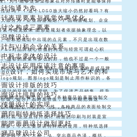
一性。为了能够使企业形象在对外传播时更能够保持
设计沟通为先
12-25
不只要注意观察它们自身的根本意义...
与一贯性，需要VI视觉识别系统的设计能够将将信
性好吗？ 1.这个LOGO放大缩小仍然好看吗？有
设计表现要素与视觉效果优化
12-22
个性化、明晰化、有序化，把各...
GO图形中有大量的线条，当它缩小之后你会发现这
划大致分为：企业画册规划、产品画册规划、企业
设计之构成三要素
12-20
成一个面，和之前的效果截...
册规划、宣传册规划、折页规划、封面规划等等。
要素与视觉效果 图形是规划者依据抽象理念，以
是品牌设计
12-18
的规划都有着一定的规范，下面由北...
法呈现的视觉形象，表达的是理念内涵与心思意
点。在标志规划中出现的点元素，不只是出现在数
计与VI和企业的关系
12-14
经过对图形的了解来从中获得对现实...
根底概念，还具有巨细、外形、方向等奇妙改动的
王P&G对品牌核心价值的构造与经营可谓处心积
计中标志变体的设计
12-12
。 在标志规划中，以点的形式展现...
&G有一个行之全球的信念，那就是一个品牌与产品
件T-恤衫的质量有多么的好，他也不过是一个一般
12-06
标志设计应用应该注意的事项
是很难成为赢家...
恤衫算了，不管如何你也不肯花许多的钱去买一个一
体的定义和含义 规范字体，以体现企业称号或品牌
ogo设计，如何实现市场与艺术的和
12-04
恤衫了吧。可是带有耐克标志的...
来进行构思的体现形式。近几年来，国外名牌产品
logo规划、图形logo规划是制止用作标识的，各
平面设计排版的技巧
11-29
国市场时，都将其品牌译成汉字，...
用标识方面有不同的规定．应留意其不同性。由于
go设计的目的就是营销，为了促进产品销售，提升
平面设计排版的技巧
11-27
人情、社会文化背景不同，...
确性和确定性 有了点，线，各种商品的表面绘制交
牌价值，提升产品附加价值，如果不能把握这一
宣传册设计的实现
11-24
草案，板块效应，使打印更一般的黑白照片必须清
确性和确定性 有了点，线，各种商品的表面绘制交
设计就会脱离实际，变为艺术品，...
画册印刷特种纸选择技巧
11-22
。宣传片制作 2、有趣的 特别...
草案，板块效应，使打印更一般的黑白照片必须清
刷封装 企业宣传片设计 画册的印刷与封装是宣
才能把画册设计做到更好
11-20
。宣传片制作 2...
计的最后一道工序。但是这个在设计之前就应考虑
类很多，今天主要讲讲特种纸的使用，特种纸选择
选择品牌设计公司
11-17
要考虑美观，也要考虑后期的制作...
大，在做企业画册印刷之前先要定好用什么样的特
留意以下几个方面： A. 突出商品色泽，概括，