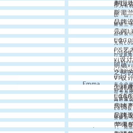
寿山
Niki
品牌设
各个年龄
牌，设
作为有机
斯里
Emma
/
2019-
构建了一
于此类
以「山」
品牌
Vincent
/
2019-
设计目标
在驳二艺
斯里兰卡
几何L
Alex
/
2019-
识别提案
你梦想
品牌设
LOG
Niki
行业
/
2
带森林和
如果我
几何LO
PS
Venus
/
2019-
制度、员
中，几
LOGO
行业新
vi设
Alex
君分享这
终极难题
Phot
明确
Simon
/
2019-
和认知框
的颜色
之间
VI设
VI
Christmas Lai
行业
/
2
之前，需
用，包
Emma
在企业
怎样
行业新
受为目的
VI是什
符号系
LOG
Vincent
行业新
系统的
品牌建
两种系统
房地产
Emma
行业新
理念、经
实基础
LOG
品牌
Simon
行业新
品牌还是
牌的理
景象称
苹果
Joy
行业新
LOGO
牌、环
1、 简
行业新
牌等。 