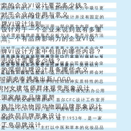
全套的企业VI设计要花多少钱？
09-17
秀的品牌VI设计，为了是在剧烈的竞争力中吸引更
设计对于企业的作用与意义
09-17
人，进而把他们转化为客户。企业通过品牌VI设计
的企业VI设计要花多少钱？VI设计并没有固定的
09-17
牌VI设计法则
人：你是谁，你能想带来什么价...
需要根据企业的设计内容、行业、设计需求、设计
计一般包含基本一部分和运用一部分两大內容。在其
VI设计对于一个企业来说到底有多重
09-16
面的束缚。价格有高有低，从几...
本一部分一般包含：企业的名称、标志设计、标
I设计必需的规律共享形态分析方法，形态分析方法
打造一个有品牌影响力的企业VI设
09-15
字体样式、主色调、企业标志、规范...
i设计的行为主体作为一个系统软件，一个具备多种
I设计对于一个企业来说有多重要？坚信许多企业早
品牌VI设计方案中包括的哪些内容？
08-12
要素遍布和组成的系统软件，创...
，越来越多的企业期待属于自己的企业VI设计，可
I是企业传送自身的运营管理意识，开启企业的知名
标志设计需要多少钱？
03-12
牌企业都有这一个知名品牌，很多公司在设计企业
企业VI设计欠缺掌握，许多企...
造出企业在顾客心里企业品牌形象的一类营销方
好的深圳品牌设计具备哪些含义
019-12-03
，都会刻意选择一个能让顾客轻松记住知名的品牌
计是品牌策略里边的第一步，杰出品牌设计师会对
键运用VI设计企业将CI这种不可...
00强史泰博推出新LOGO
019-11-26
结合企业VI设计，二者联合起来后...
牌设计分定义环节、文字环节、标记环节、系统软
圳品牌设计是某类物理学特性和精神实质特性的总
BRM女建筑师群体视觉形象设计
019-11-22
各自相匹配的是公司的知名品牌定义...
司根据品牌策略将货品特色化，最后的目地是以便
Staples）成立于1986年，是全球领先的办公用
牙国家邮政品牌重塑
019-11-14
高效率的选购产品与服务。...
司，也是世界500强企业之一。 史泰博总部位于
一个年轻的女建筑师群体，首尔CFC设计工作室开
大格兰比动物园动物园品牌形象设计
019-11-13
诸塞州弗雷明翰，其...
M的品牌标识，并为BRM的会议设计了视觉形象，
家邮政（Correos）是一个拥有超过350年历史
集化妆品品牌形象设计
019-11-13
题是“建立角色模型：建筑...
，见证了西班牙社会所经历的所有变化。今天，
物园（Zoo de Granby）建于1953年，是一家
手工皂品牌设计
019-10-18
eos已经升级为新的技术、...
动物园，其使命是“提供丰富、娱乐和教育体验，为
集”是一个针对女性、主打以中医和草本的化妆品品