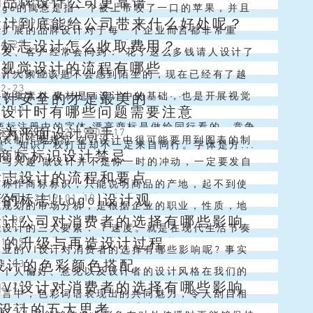
的品牌设计公司更靠谱
利于通用 4、品牌名称与品牌标志协调互映 5、
ogo的寓意是指一个被上帝咬了一口的苹果，并且
设计到底能给公司带来什么好处呢？
闻
/
2019-03-20
民俗，为公众喜闻乐见...
司的理念是只有不完美才能促使进步去追求完美。
断扩展的品牌设计对于每一个企业而言都非常重
计标志设计怎么收取费用？
04-27
百科所提供的苹果logo由来...
所承担的使命巨大。因而越来越多的企业都会非常
朋友、客户经常会问到：“花了这么多钱请人设计了
i视觉设计的流程有哪些
专业靠谱的品牌设计公司进行专业的设...
go，那它到底能给公司带来什么样的好处呀？”很
i设计大家应该是不会感到陌生的，现在已经有了越
闻
/
2019-03-20
02-23
品牌设计对一家公司的影响是...
vi设计公司了，这些vi设计公司可以给大家提供
收集素材 素材是vi设计中的基础，也是开展视觉
设计安全的才是最美的
vi设计时有哪些问题需要注意
01-19
设计这方面的服务，可以让经...
必要条件，曾在深圳vi设计大赛中，将充分发掘企
标注册中的字体 漂亮商标是做给同行看的，竞争
成为平面设计高手
商标标识设计
/
2019-01-17
计素材列为了主要得分内容。...
表制作要规范 在vi设计中很可能要用到图表的制
是，知识产权打击却不一定来自同行。字体是方...
O商标标识设计禁忌
01-15
脑程序设计的时候对制图的方法有很多种，但是在
计与兴趣 做设计并不是你一时的冲动，一定要发自
标志设计的流程和要点
01-12
的时候不要选择五花八门的设计...
爱上她，就像对自己爱人一样！对，爱上她是做设
名称作商标标识，只能说明商品的产地，起不到使
的标志(Logo)设计观
计公司
/
2019-01-10
一步！ 二、设计与美术 美术在...
辨认商品生产者的作用，而且容易造成产地的混
志规划的市场分析，是根据企业的职业，性质，地
设计公司对消费者的选择有哪些影响
01-08
内市场上以地理名称作为商标标识的为...
或消费习气的进行有效分析。标志不仅仅是一个图
设计的三大要素： 1 速度。就是在现代生活节奏
O 的升级与再造设计过程
01-05
的结合，它是根据企业的构成结构、...
况下，标志设计要一目了然，简练明确。 2 准确
业的VI设计对消费者的选择有哪些影响呢? 事实
o设计的色彩颜色搭配
01-03
是反映内容的准确性，公司...
费者对品牌长期的认知过程中，主要有两个方面：
的个人偏好、意见以及设计者的设计风格在我们的
的VI设计对消费者的选择有哪些影响
12-29
牌功能性的认识;一是对品牌形...
程中都有着很重要的影响。但是我们必须紧记，最
语言中，色彩词语表现出的共同魅力，令人刮目相
O设计的五大思考
12-27
而且往往也是最普遍的）看法是来自...
汉英语言中，表示各种不同色彩或色彩的词都很丰