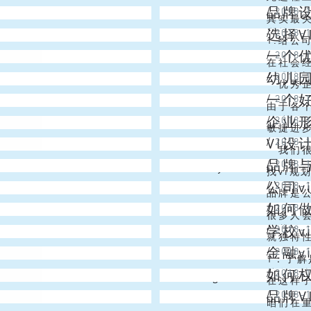
品牌
JS
/
2018-
种纸，使
原料、局
其实最关
选择
Emma
/
2018-
誉等； 
在想要
1.给公
一个优
Vincent
/
2018-
进入其官
觉来对
在社会
幼儿园
Venus
/
2018-
形式来塑
线上电
优秀企
一个好
Alex
/
2018-
实主要是
企业的
由于各
企业
Christmas Lai
/
2018-
要达到更
色彩也
敏捷进
VI设
Niki
/
2018-
不同地域
说，他
我们很
品牌
Joy
/
2018-
者是品牌
的发展
找vi
公司v
Venus
/
2018-
行打造的
这些企
品牌是公
如何
Simon
/
2018-
些vi规
部的每个
很多人
学校
Venus
/
2018-
牌营销至
了，这
就独特
金融
Emma
/
2018-
的那么多
广告越
1：了解
如何
Angel
/
2018-
特色，当
所校园的
在这样
品牌
Niki
/
2018-
立在MI,
在我们
咱们在